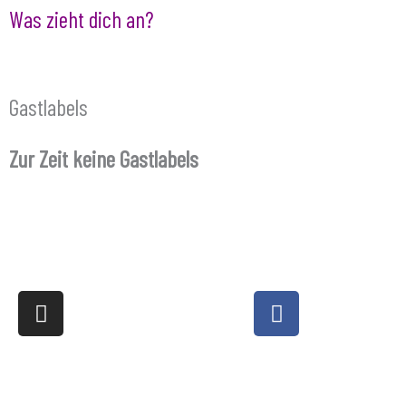
Was zieht dich an?
Gastlabels
Zur Zeit keine Gastlabels
I
F
n
a
s
c
t
e
a
b