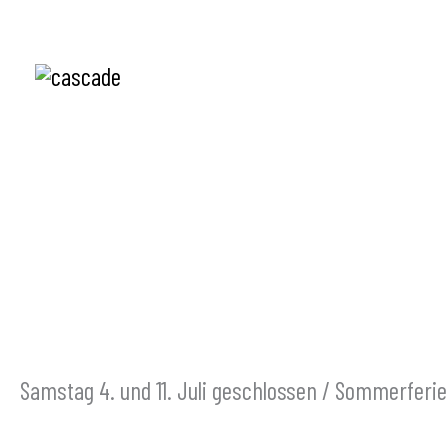
Zum
Inhalt
springen
cascade
kleid und kunst seit 2004
Samstag 4. und 11. Juli geschlossen / Sommerferien